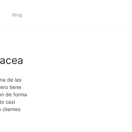
Blog
nacea
na de las
ero tiene
yen de forma
o casi
 clientes