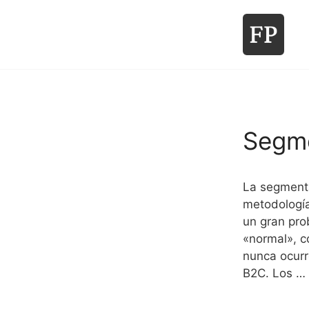
Saltar
al
contenido
Segme
La segmenta
metodologías
un gran pro
«normal», c
nunca ocurr
B2C. Los …