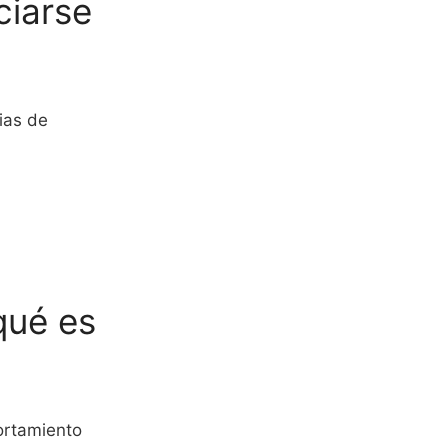
ciarse
ias de
qué es
ortamiento